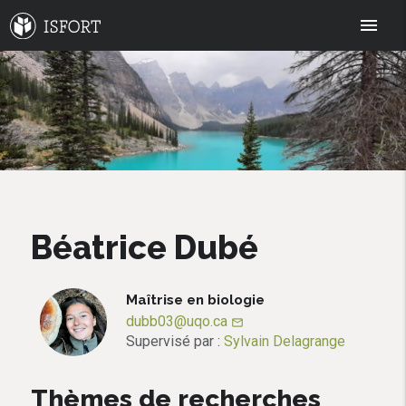
menu
Béatrice Dubé
Maîtrise en biologie
dubb03@uqo.ca
mail_outline
Supervisé par :
Sylvain Delagrange
Thèmes de recherches