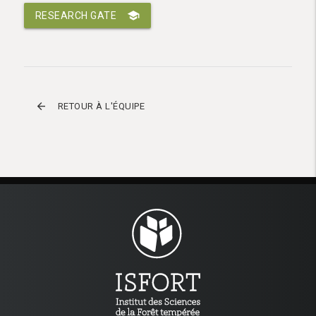
school
RESEARCH GATE
arrow_back
RETOUR À L'ÉQUIPE