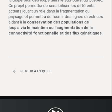
la dispersion des loups dans le sud-ouest du Québec.
Ce projet permettra de sensibiliser les différents
acteurs jouant un rôle dans la fragmentation du
paysage et permettra de fournir des lignes directrices
aidant à la
conservation des populations de
loups
,
via le maintien ou l’augmentation de la
connectivité fonctionnelle et des flux génétiques
.
arrow_back
RETOUR À L'ÉQUIPE