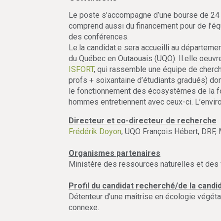
Le poste s’accompagne d’une bourse de 24 00
comprend aussi du financement pour de l’équ
des conférences.
Le.la candidat.e sera accueilli au départeme
du Québec en Outaouais (UQO). Il.elle oeuvr
ISFORT
, qui rassemble une équipe de cherch
profs + soixantaine d’étudiants gradués) do
le fonctionnement des écosystèmes de la fo
hommes entretiennent avec ceux-ci. L’enviro
Directeur et co-directeur de recherche
Frédérik Doyon
, UQO François Hébert, DRF
Organismes partenaires
Ministère des ressources naturelles et des
Profil du candidat recherché/de la cand
Détenteur d’une maîtrise en écologie végétal
connexe.