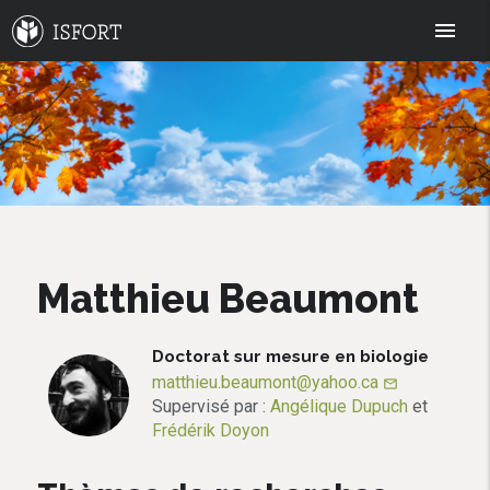
menu
Matthieu Beaumont
Doctorat sur mesure en biologie
matthieu.beaumont@yahoo.ca
mail_outline
Supervisé par :
Angélique Dupuch
et
Frédérik Doyon