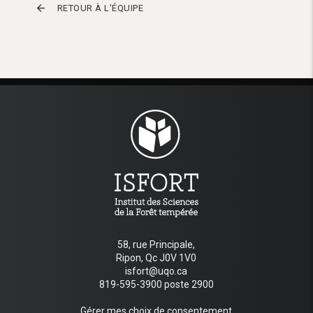
arrow_back
RETOUR À L'ÉQUIPE
58, rue Principale,
Ripon, Qc J0V 1V0
isfort@uqo.ca
819-595-3900 poste 2900
Gérer mes choix de consentement