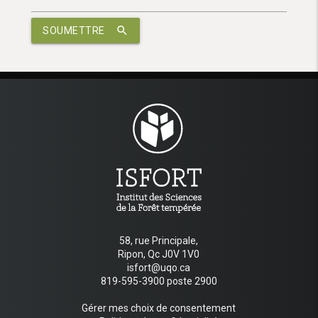
search
SOUMETTRE
58, rue Principale,
Ripon, Qc J0V 1V0
isfort@uqo.ca
819-595-3900 poste 2900
Gérer mes choix de consentement