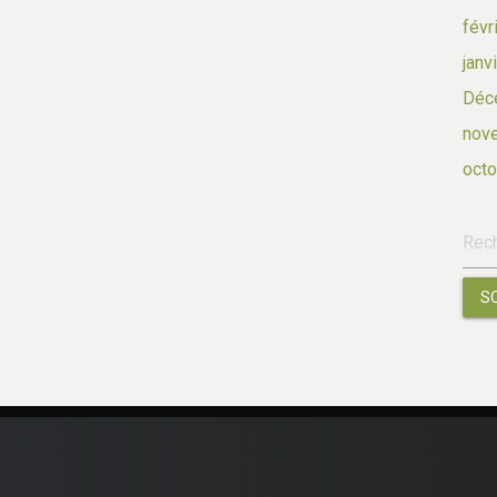
févr
janv
Déc
nov
octo
S