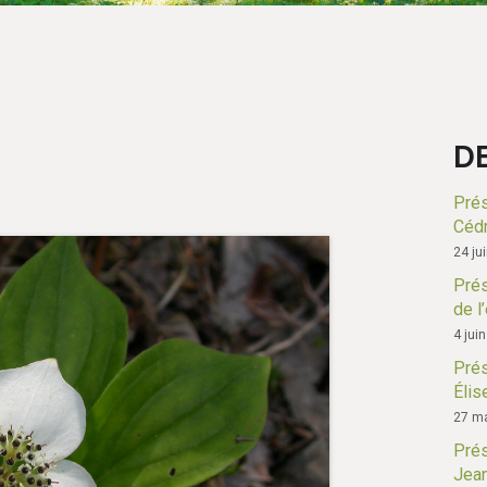
D
Prés
Cédr
24 ju
Prés
de l
4 jui
Prés
Élis
27 ma
Prés
Jean