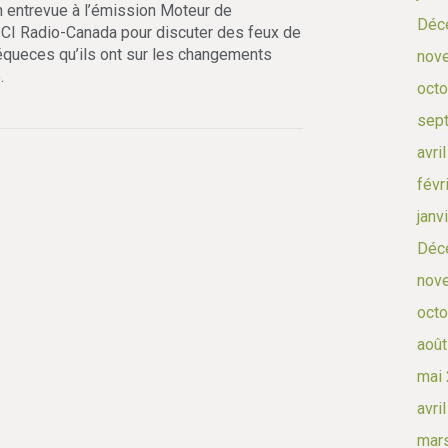
en entrevue à l’émission Moteur de
Déc
ICI Radio-Canada pour discuter des feux de
équeces qu’ils ont sur les changements
nov
.
octo
sep
avri
févr
janv
Déc
nov
octo
août
mai
avri
mar