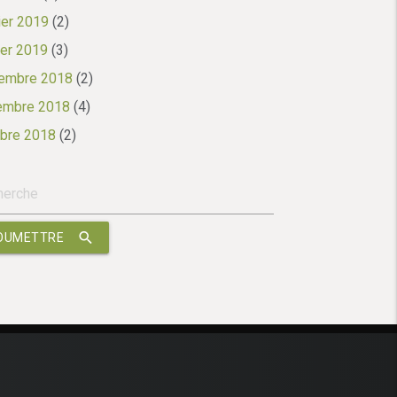
ier 2019
(2)
ier 2019
(3)
embre 2018
(2)
embre 2018
(4)
bre 2018
(2)
search
OUMETTRE