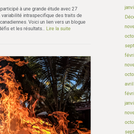
janv
 participé à une grande étude avec 27
ariabilité intraspecifique des traits de
Déc
canadiennes. Voici un lien vers un blogue
nov
éfis et les résultats...
Lire la suite
octo
sep
févr
nov
octo
avri
févr
janv
nov
octo
sep