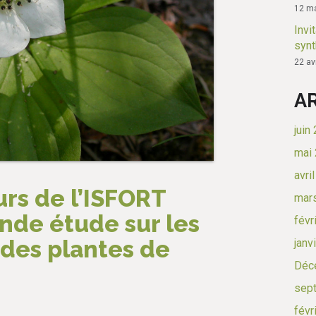
12 ma
Invi
syn
22 av
A
juin
mai
avri
rs de l’ISFORT
mar
ande étude sur les
févr
 des plantes de
janv
Déc
sep
févr