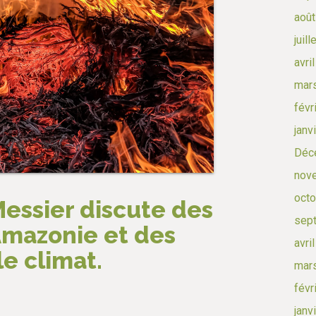
août
juil
avri
mar
févr
janv
Déc
nov
octo
Messier discute des
sep
Amazonie et des
avri
e climat.
mar
févr
janv