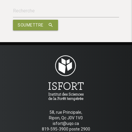
search
SOUMETTRE
58, rue Principale,
Ripon, Qc J0V 1V0
isfort@uqo.ca
819-595-3900 poste 2900