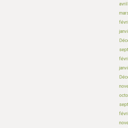
avri
mar
févr
janv
Déc
sep
févr
janv
Déc
nov
octo
sep
févr
nov