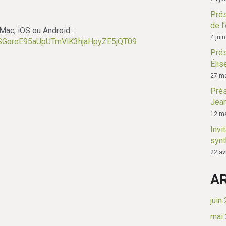
Prés
de l
 Mac, iOS ou Android :
4 jui
=SGoreE95aUpUTmVlK3hjaHpyZE5jQT09
Prés
Élis
27 ma
Prés
Jean
12 ma
Invi
syn
22 av
A
juin
mai