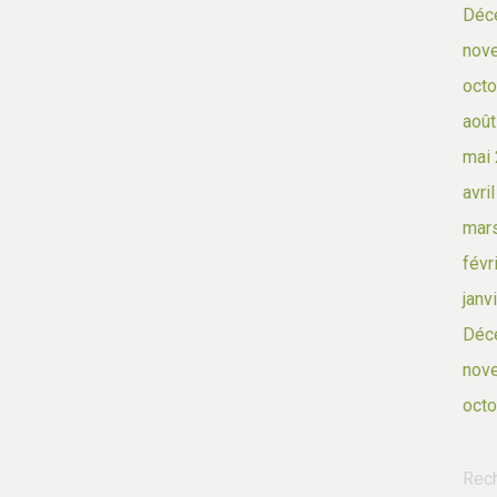
Déc
nov
octo
août
mai
avri
mar
févr
janv
Déc
nov
octo