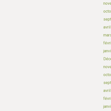
nov
octo
sep
avri
mar
févr
janv
Déc
nov
octo
sep
avri
févr
janv