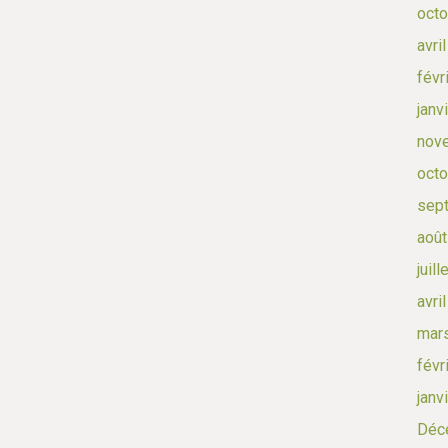
octo
avri
févr
janv
nov
octo
sep
août
juil
avri
mar
févr
janv
Déc