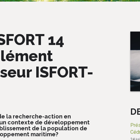
ISFORT 14
 Clément
sseur ISFORT-
D
 de la recherche-action en
s un contexte de développement
Prés
blissement de la population de
Cédr
eloppement maritime?
24 ju