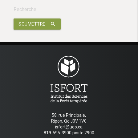
search
SOUMETTRE
58, rue Principale,
Ripon, Qc J0V 1V0
isfort@uqo.ca
819-595-3900 poste 2900