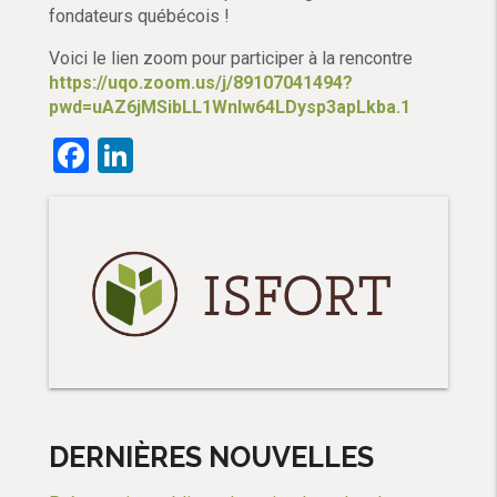
fondateurs québécois !
Voici le lien zoom pour participer à la rencontre
https://uqo.zoom.us/j/89107041494?
pwd=uAZ6jMSibLL1WnIw64LDysp3apLkba.1
Facebook
LinkedIn
DERNIÈRES NOUVELLES