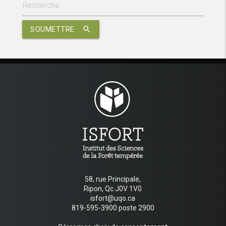
search
SOUMETTRE
58, rue Principale,
Ripon, Qc J0V 1V0
isfort@uqo.ca
819-595-3900 poste 2900