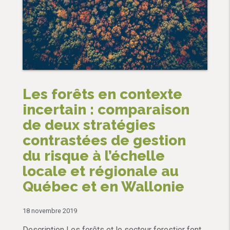
Les forêts en contexte
incertain : comparaison
de deux stratégies
contrastées de gestion
du risque à l’échelle
locale et régionale au
Québec et en Wallonie
18 novembre 2019
Description Les forêts et le secteur forestier font