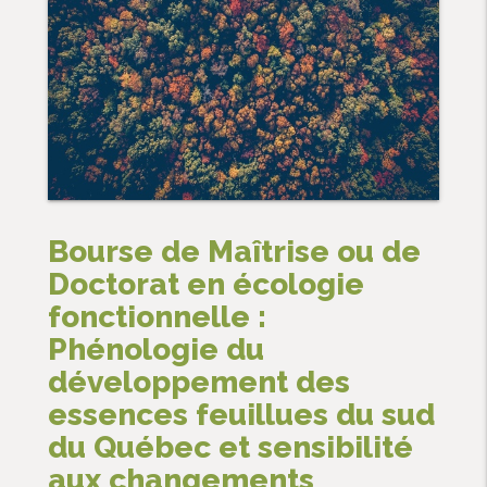
Bourse de Maîtrise ou de
Doctorat en écologie
fonctionnelle :
Phénologie du
développement des
essences feuillues du sud
du Québec et sensibilité
aux changements