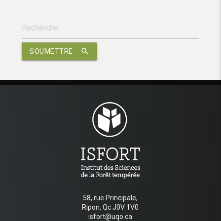
search
SOUMETTRE
58, rue Principale,
Ripon, Qc J0V 1V0
isfort@uqo.ca